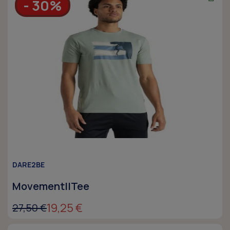
- 30%
DARE2BE
MovementIITee
19,25 €
27,50 €