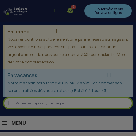
> Louer vélo et via
ferrata en ligne
En panne
Nous rencontrons actuellement une panne réseau au magasin.
Vos appels ne nous parviennent pas. Pour toute demande
urgente, merci de nous écrire à contact@laboiteaskis.fr . Merci
de votre compréhension.
En vacances !
Notre magasin sera fermé du 02 au 17 août. Les commandes
seront traitées dès notre retour :) Bel été à tous <3
MENU