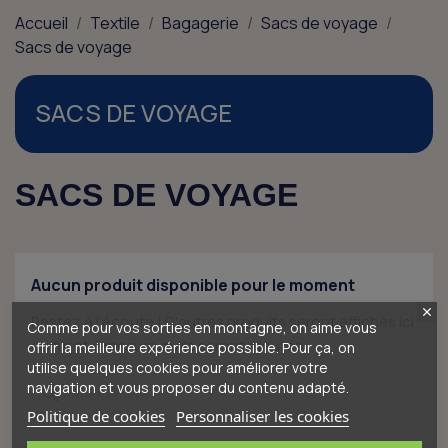
Accueil
Textile
Bagagerie
Sacs de voyage
Sacs de voyage
SACS DE VOYAGE
SACS DE VOYAGE
Aucun produit disponible pour le moment
Restez à l'écoute ! D'autres produits seront affichés ici
Comme pour vos sorties en montagne, on aime vous
au fur et à mesure qu'ils seront ajoutés.
offrir la meilleure expérience possible. Pour ça, on
utilise quelques cookies pour améliorer votre
navigation et vous proposer du contenu adapté.
search
Politique de cookies
Personnaliser les cookies