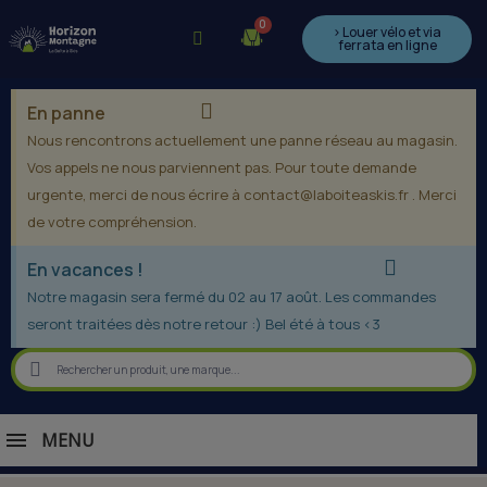
> Louer vélo et via
ferrata en ligne
En panne
Nous rencontrons actuellement une panne réseau au magasin.
Vos appels ne nous parviennent pas. Pour toute demande
urgente, merci de nous écrire à contact@laboiteaskis.fr . Merci
de votre compréhension.
En vacances !
Notre magasin sera fermé du 02 au 17 août. Les commandes
seront traitées dès notre retour :) Bel été à tous <3
MENU