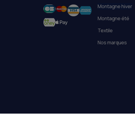
paiement
Montagne hiver
Montagne été
Textile
Nos marques