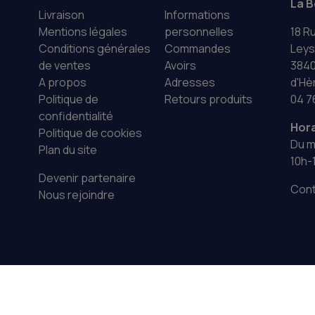
La B
Livraison
Informations
Mentions légales
personnelles
18 R
Conditions générales
Commandes
Leys
de ventes
Avoirs
3840
A propos
Adresses
d'Hè
Politique de
Retours produits
04 7
confidentialité
Hora
Politique de cookies
Du m
Plan du site
10h-
Devenir partenaire
Cont
Nous rejoindre