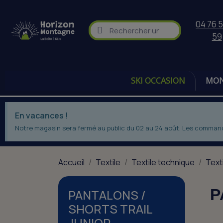
04 76 5
59
SKI OCCASION
MON
En vacances !
Notre magasin sera fermé au public du 02 au 24 août. Les commandes
Accueil
Textile
Textile technique
Texti
P
PANTALONS /
SHORTS TRAIL
JUNIOR