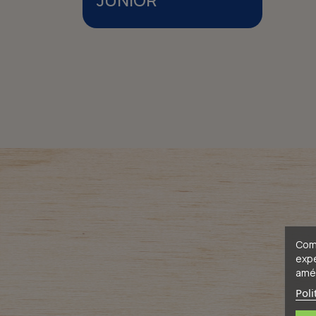
Comm
expé
amél
Poli