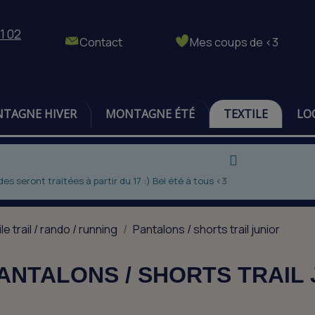
1 02
Contact
Mes coups de <3
TAGNE HIVER
MONTAGNE ÉTÉ
TEXTILE
LO
 seront traitées à partir du 17 :) Bel été à tous <3
le trail / rando / running
Pantalons / shorts trail junior
ANTALONS / SHORTS TRAIL