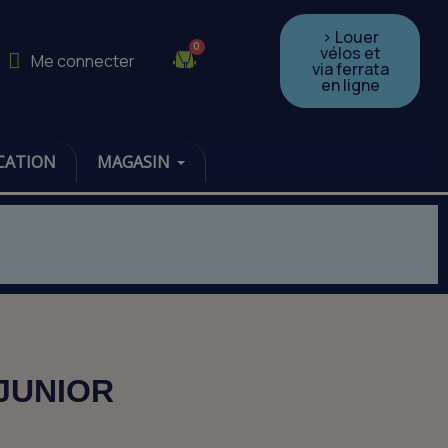
> Louer
vélos et
Me connecter
via ferrata
en ligne
CATION
MAGASIN
 JUNIOR