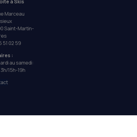
oîte à Skis
ue Marceau
sieux
0 Saint-Martin-
res
6 51 02 59
ires :
ardi au samedi:
13h/15h-19h
act