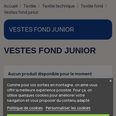
Accueil
Textile
Textile technique
Textile fond
Vestes fond junior
VESTES FOND JUNIOR
VESTES FOND JUNIOR
Aucun produit disponible pour le moment
Restez à l'écoute ! D'autres produits seront affichés ici
Comme pour vos sorties en montagne, on aime vous
au fur et à mesure qu'ils seront ajoutés.
offrir la meilleure expérience possible. Pour ça, on
utilise quelques cookies pour améliorer votre
navigation et vous proposer du contenu adapté.
search
Politique de cookies
Personnaliser les cookies