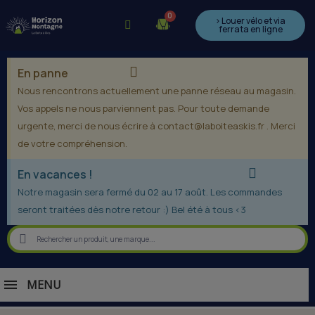
> Louer vélo et via
ferrata en ligne
En panne
Nous rencontrons actuellement une panne réseau au magasin.
Vos appels ne nous parviennent pas. Pour toute demande
urgente, merci de nous écrire à contact@laboiteaskis.fr . Merci
de votre compréhension.
En vacances !
Notre magasin sera fermé du 02 au 17 août. Les commandes
seront traitées dès notre retour :) Bel été à tous <3
MENU