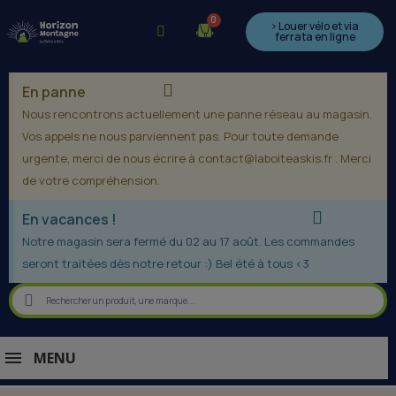
> Louer vélo et via
ferrata en ligne
En panne
Nous rencontrons actuellement une panne réseau au magasin.
Vos appels ne nous parviennent pas. Pour toute demande
urgente, merci de nous écrire à contact@laboiteaskis.fr . Merci
de votre compréhension.
En vacances !
Notre magasin sera fermé du 02 au 17 août. Les commandes
seront traitées dès notre retour :) Bel été à tous <3
MENU