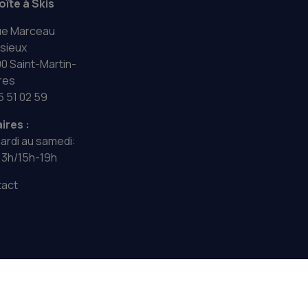
oîte à Skis
ue Marceau
sieux
0 Saint-Martin-
res
6 51 02 59
ires :
ardi au samedi:
13h/15h-19h
act