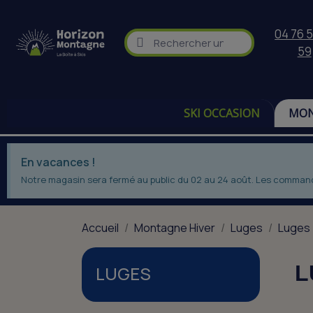
04 76 5
59
SKI OCCASION
MON
En vacances !
Notre magasin sera fermé au public du 02 au 24 août. Les commandes
Accueil
Montagne Hiver
Luges
Luges
L
LUGES