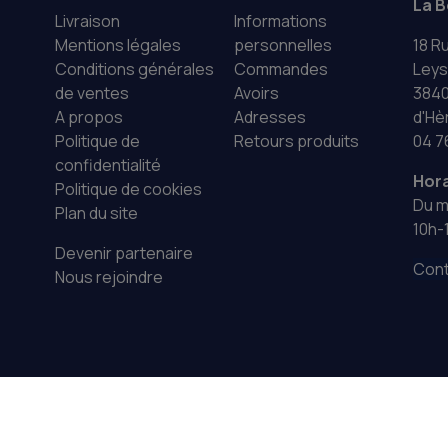
La B
Livraison
Informations
Mentions légales
personnelles
18 R
Conditions générales
Commandes
Leys
de ventes
Avoirs
3840
A propos
Adresses
d'Hè
Politique de
Retours produits
04 7
confidentialité
Hora
Politique de cookies
Du m
Plan du site
10h-
Devenir partenaire
Cont
Nous rejoindre