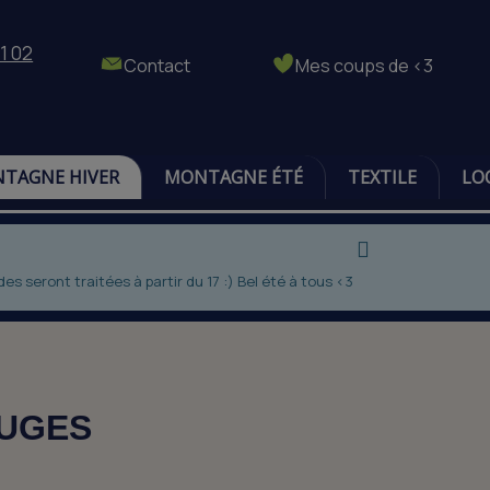
1 02
Contact
Mes coups de <3
TAGNE HIVER
MONTAGNE ÉTÉ
TEXTILE
LO
 seront traitées à partir du 17 :) Bel été à tous <3
UGES