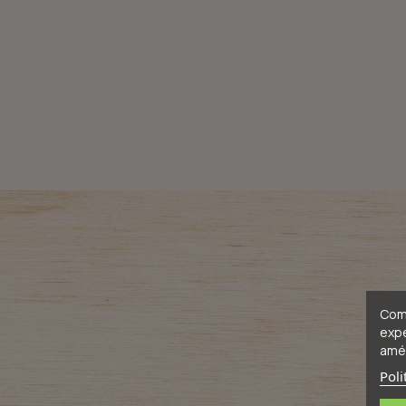
Comm
expé
amél
Poli