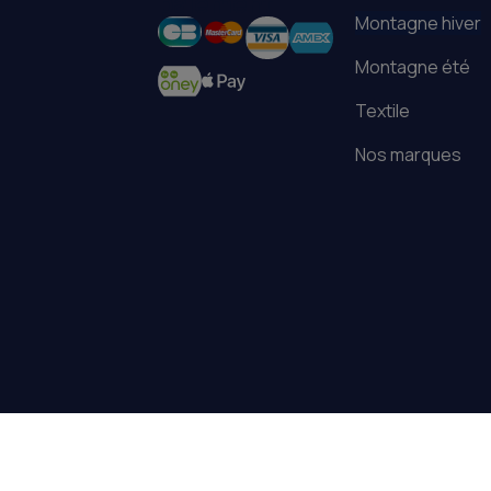
paiement
Montagne hiver
Montagne été
Textile
Nos marques