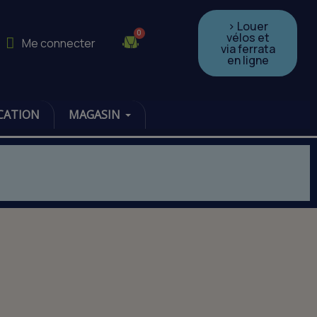
> Louer
vélos et
Me connecter
via ferrata
en ligne
CATION
MAGASIN