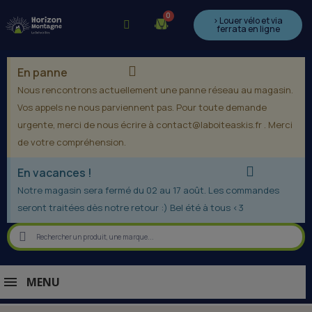
> Louer vélo et via
ferrata en ligne
En panne
Nous rencontrons actuellement une panne réseau au magasin.
Vos appels ne nous parviennent pas. Pour toute demande
urgente, merci de nous écrire à contact@laboiteaskis.fr . Merci
de votre compréhension.
En vacances !
Notre magasin sera fermé du 02 au 17 août. Les commandes
seront traitées dès notre retour :) Bel été à tous <3
MENU