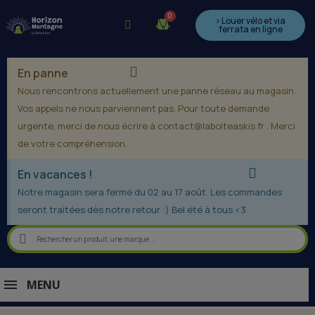
> Louer vélo et via
ferrata en ligne
En panne
Nous rencontrons actuellement une panne réseau au magasin.
Vos appels ne nous parviennent pas. Pour toute demande
urgente, merci de nous écrire à contact@laboiteaskis.fr . Merci
de votre compréhension.
En vacances !
Notre magasin sera fermé du 02 au 17 août. Les commandes
seront traitées dès notre retour :) Bel été à tous <3
MENU