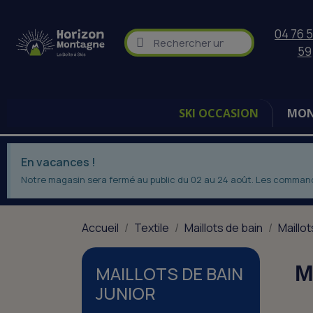
04 76 5
59
SKI OCCASION
MON
En vacances !
Notre magasin sera fermé au public du 02 au 24 août. Les commandes
Accueil
Textile
Maillots de bain
Maillot
M
MAILLOTS DE BAIN
JUNIOR