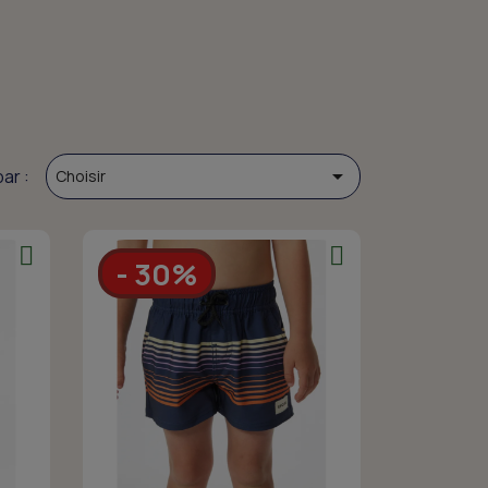

par :
Choisir
- 30%