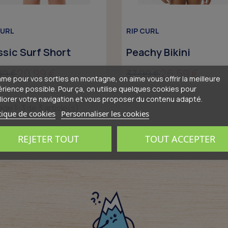
CURL
RIP CURL
ssic Surf Short
Peachy Bikini
20,99 €
26,59 €
99 €
37,99 €
e pour vos sorties en montagne, on aime vous offrir la meilleure
rience possible. Pour ça, on utilise quelques cookies pour
iorer votre navigation et vous proposer du contenu adapté.
age 1-3 de 3 article(s)
tique de cookies
Personnaliser les cookies
REJETER TOUT
TOUT ACCEPTER