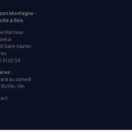
izon Montagne -
oîte à Skis
ue Marceau
sieux
0 Saint-Martin-
res
6 51 02 59
ires :
ardi au samedi:
13h/15h-19h
act