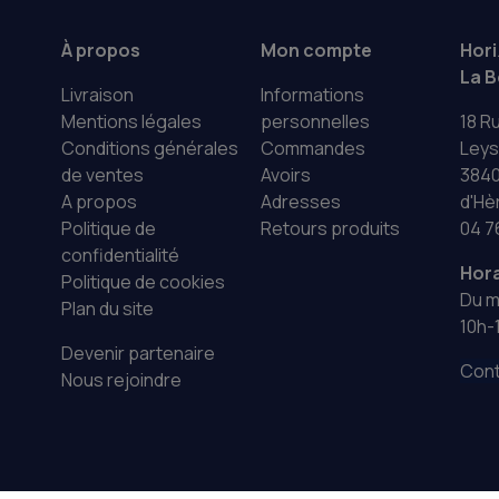
À propos
Mon compte
Hor
La B
Livraison
Informations
Mentions légales
personnelles
18 R
Conditions générales
Commandes
Leys
de ventes
Avoirs
3840
A propos
Adresses
d'Hè
Politique de
Retours produits
04 7
confidentialité
Hora
Politique de cookies
Du m
Plan du site
10h-
Devenir partenaire
Cont
Nous rejoindre