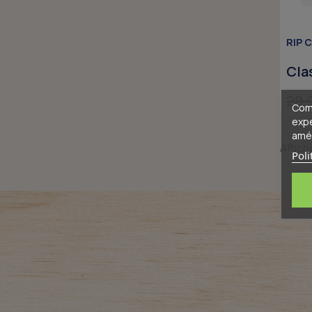
RIP 
Cla
29,
Comm
expé
amél
Affich
Poli