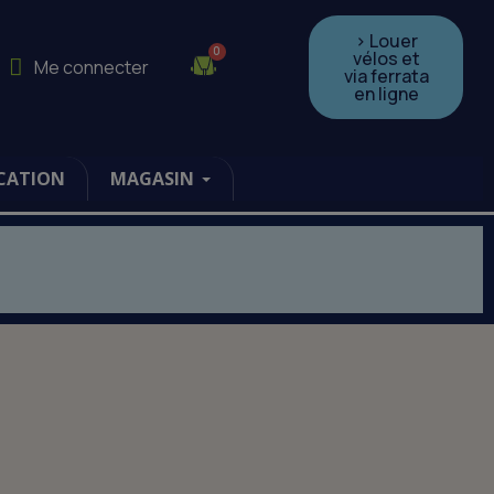
> Louer
vélos et
Me connecter
via ferrata
en ligne
CATION
MAGASIN