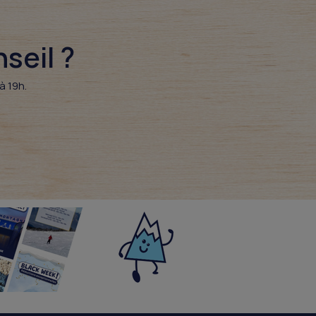
eil ?​
à 19h.