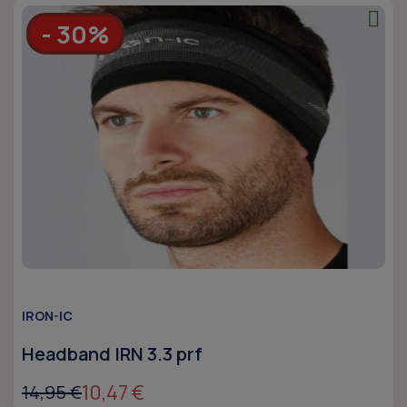
- 30%
IRON-IC
Headband IRN 3.3 prf
10,47 €
14,95 €