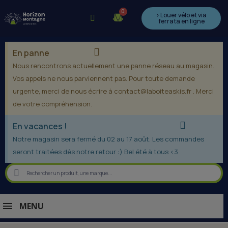
> Louer vélo et via
ferrata en ligne
En panne
Nous rencontrons actuellement une panne réseau au magasin.
Vos appels ne nous parviennent pas. Pour toute demande
urgente, merci de nous écrire à contact@laboiteaskis.fr . Merci
de votre compréhension.
En vacances !
Notre magasin sera fermé du 02 au 17 août. Les commandes
seront traitées dès notre retour :) Bel été à tous <3
MENU