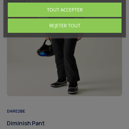
42,00 €
60,00 €
TOUT ACCEPTER
- 30%
REJETER TOUT
DARE2BE
Diminish Pant