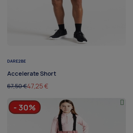
DARE2BE
Accelerate Short
47,25 €
67,50 €
- 30%