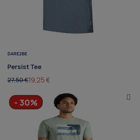
DARE2BE
Persist Tee
19,25 €
27,50 €
- 30%