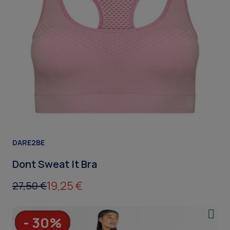
DARE2BE
Dont Sweat It Bra
19,25 €
27,50 €
- 30%