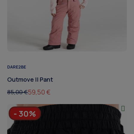
DARE2BE
Outmove II Pant
59,50 €
85,00 €
- 30%