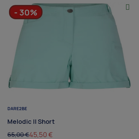
- 30%
DARE2BE
Melodic II Short
45,50 €
65,00 €