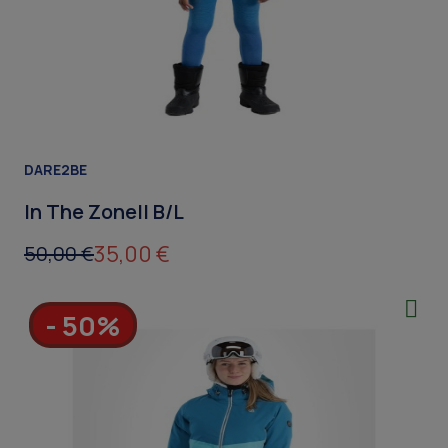
DARE2BE
In The ZoneII B/L
35,00 €
50,00 €
- 50%