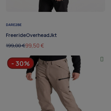
DARE2BE
FreerideOverheadJkt
99,50 €
199,00 €
- 30%