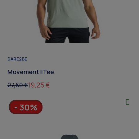
DARE2BE
MovementIITee
19,25 €
27,50 €
- 30%