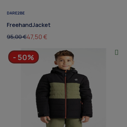
DARE2BE
FreehandJacket
47,50 €
95,00 €
- 50%