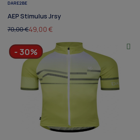
DARE2BE
AEP Stimulus Jrsy
49,00 €
70,00 €
- 30%