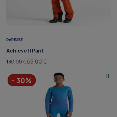
DARE2BE
Achieve II Pant
65,00 €
130,00 €
- 30%