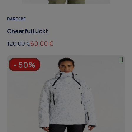
DARE2BE
CheerfulIIJckt
60,00 €
120,00 €
- 50%