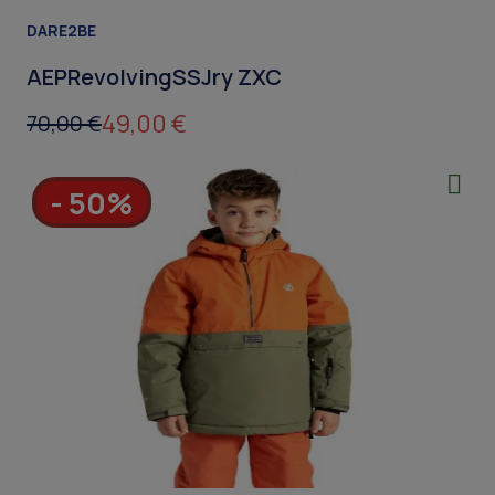
DARE2BE
AEPRevolvingSSJry ZXC
49,00 €
70,00 €
- 50%