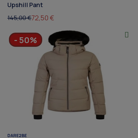
Upshill Pant
72,50 €
145,00 €
- 50%
DARE2BE