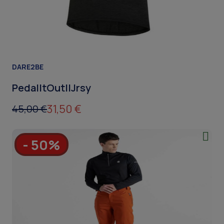
DARE2BE
PedalltOutIIJrsy
31,50 €
45,00 €
- 50%