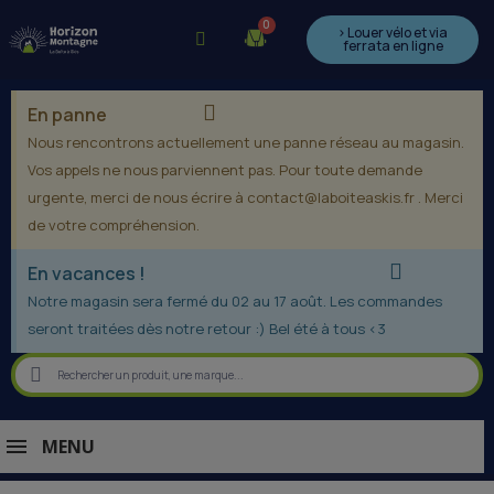
> Louer vélo et via
ferrata en ligne
En panne
Nous rencontrons actuellement une panne réseau au magasin.
Vos appels ne nous parviennent pas. Pour toute demande
urgente, merci de nous écrire à contact@laboiteaskis.fr . Merci
de votre compréhension.
En vacances !
Notre magasin sera fermé du 02 au 17 août. Les commandes
seront traitées dès notre retour :) Bel été à tous <3
MENU