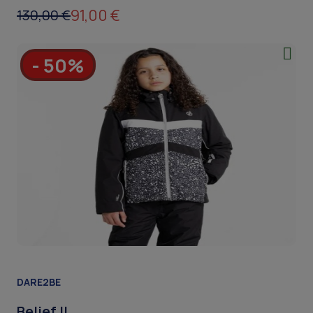
91,00 €
130,00 €
- 50%
DARE2BE
Belief II