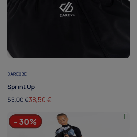
DARE2BE
Sprint Up
38,50 €
55,00 €
- 30%