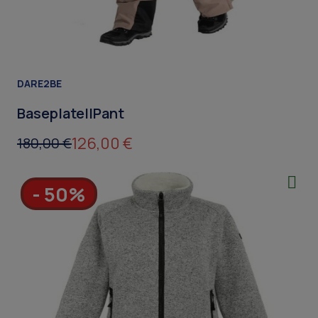
DARE2BE
BaseplateIIPant
126,00 €
180,00 €
- 50%