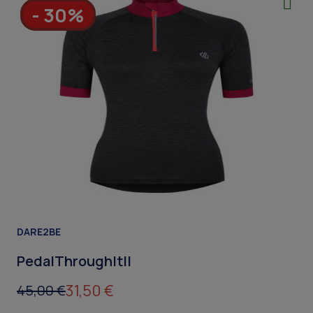
- 30%
DARE2BE
PedalThroughltII
31,50 €
45,00 €