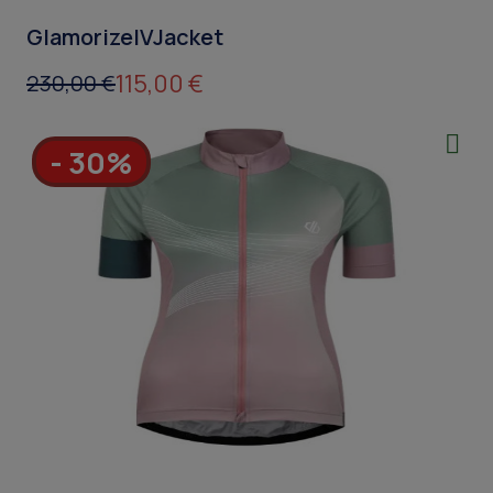
GlamorizeIVJacket
115,00 €
230,00 €
- 30%