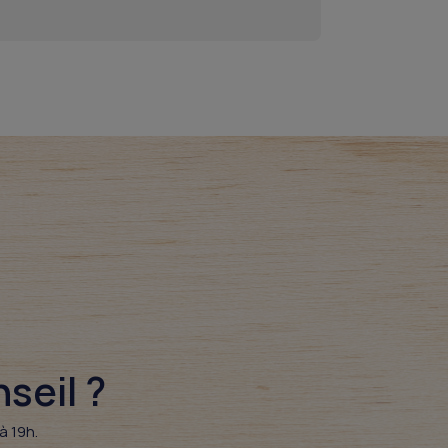
eil ?​
à 19h.