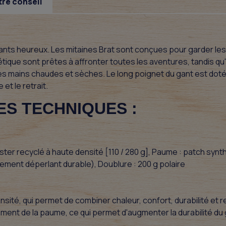
tre conseil
nts heureux. Les mitaines Brat sont conçues pour garder les 
ique sont prêtes à affronter toutes les aventures, tandis qu
es mains chaudes et sèches. Le long poignet du gant est doté
 et le retrait.
ES TECHNIQUES :
ester recyclé à haute densité [110 / 280 g], Paume : patch sy
itement déperlant durable), Doublure : 200 g polaire
sité, qui permet de combiner chaleur, confort, durabilité et 
ent de la paume, ce qui permet d'augmenter la durabilité du 