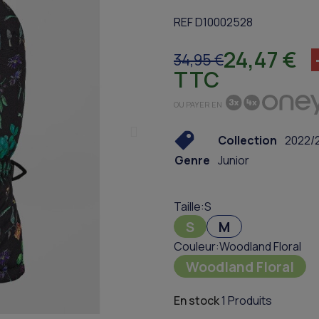
REF D10002528
24,47 €
34,95 €
TTC
OU PAYER EN
Collection
2022/
Genre
Junior
Taille
S
S
M
Couleur
Woodland Floral
Woodland Floral
En stock
1 Produits