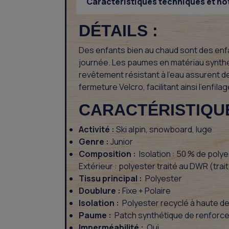
Caractéristiques techniques et no
DÉTAILS :
Des enfants bien au chaud sont des enfa
journée. Les paumes en matériau synthét
revêtement résistant à l'eau assurent d
fermeture Velcro, facilitant ainsi l'enfilage
CARACTÉRISTIQU
Activité :
Ski alpin, snowboard, luge
Genre :
Junior
Composition :
Isolation : 50 % de poly
Extérieur : polyester traité au DWR (tra
Tissu principal :
Polyester
Doublure :
Fixe + Polaire
Isolation :
Polyester recyclé à haute den
Paume :
Patch synthétique de renforcem
Imperméabilité :
Oui