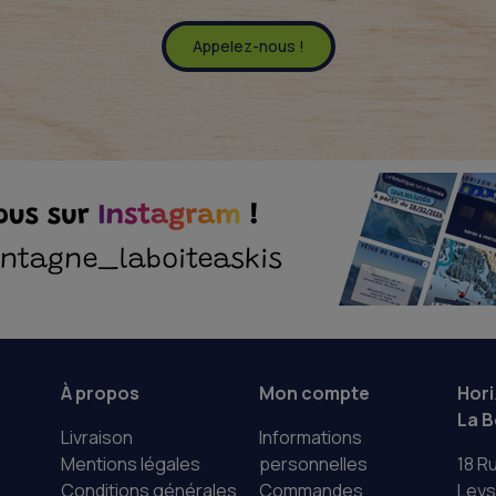
Appelez-nous !
À propos
Mon compte
Hor
La B
Livraison
Informations
Mentions légales
personnelles
18 R
Conditions générales
Commandes
Leys