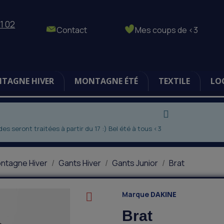
1 02
Contact
Mes coups de <3
TAGNE HIVER
MONTAGNE ÉTÉ
TEXTILE
LO
 seront traitées à partir du 17 :) Bel été à tous <3
ntagne Hiver
Gants Hiver
Gants Junior
Brat
Marque
DAKINE
Brat