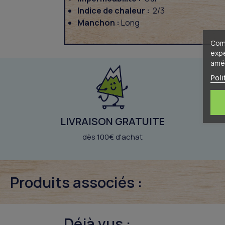
Indice de chaleur :
2/3
Manchon :
Long
Comm
expé
amél
Poli
LIVRAISON GRATUITE
dès 100€ d'achat
Produits associés :
Déjà vus :