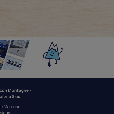
izon Montagne -
oîte à Skis
ue Marceau
sieux