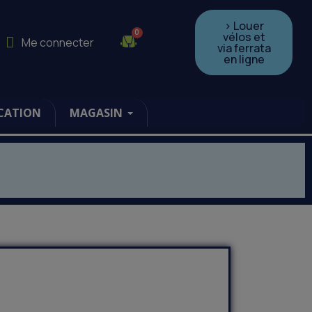
> Louer
vélos et
Me connecter
via ferrata
en ligne
CATION
MAGASIN