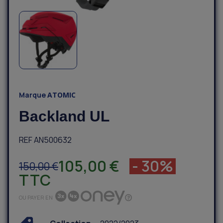
Marque
ATOMIC
Backland UL
REF AN500632
105,00 €
- 30%
150,00 €
TTC
OU PAYER EN