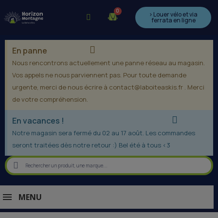
> Louer vélo et via
ferrata en ligne
En panne
Nous rencontrons actuellement une panne réseau au magasin.
Vos appels ne nous parviennent pas. Pour toute demande
urgente, merci de nous écrire à contact@laboiteaskis.fr . Merci
de votre compréhension.
En vacances !
Notre magasin sera fermé du 02 au 17 août. Les commandes
seront traitées dès notre retour :) Bel été à tous <3
MENU