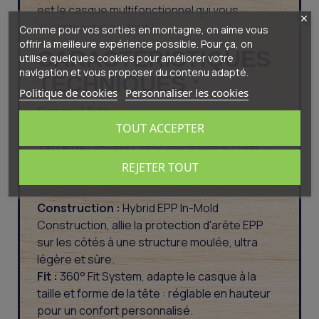
est le casque multifonctionnel qui vous
accompagne partout !
Comme pour vos sorties en montagne, on aime vous
offrir la meilleure expérience possible. Pour ça, on
CARACTÉRISTIQUES
utilise quelques cookies pour améliorer votre
navigation et vous proposer du contenu adapté.
TECHNIQUES :
Politique de cookies
Personnaliser les cookies
Genre :
Mixte
TOUT ACCEPTER
Année :
2024
Terrains :
Ski alpin, vélo, skateboard, roller,
escalade, alpinisme
REJETER TOUT
Garantie :
2 ans
Construction :
Hybrid EPP In-Mold
Construction, allie la protection d'arête EPP
sur les côtés à une structure moulée, ultra
légère et sûre.
Fit :
360° Fit System, adapte le casque à la
taille et forme de la tête : réglable en hauteur
pour un confort personnalisé.