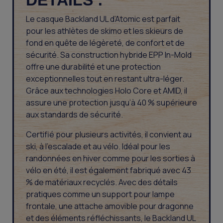
DÉTAILS :
Le casque Backland UL d’Atomic est parfait
pour les athlètes de skimo et les skieurs de
fond en quête de légèreté, de confort et de
sécurité. Sa construction hybride EPP In-Mold
offre une durabilité et une protection
exceptionnelles tout en restant ultra-léger.
Grâce aux technologies Holo Core et AMID, il
assure une protection jusqu’à 40 % supérieure
aux standards de sécurité.
Certifié pour plusieurs activités, il convient au
ski, à l’escalade et au vélo. Idéal pour les
randonnées en hiver comme pour les sorties à
vélo en été, il est également fabriqué avec 43
% de matériaux recyclés. Avec des détails
pratiques comme un support pour lampe
frontale, une attache amovible pour dragonne
et des éléments réfléchissants, le Backland UL