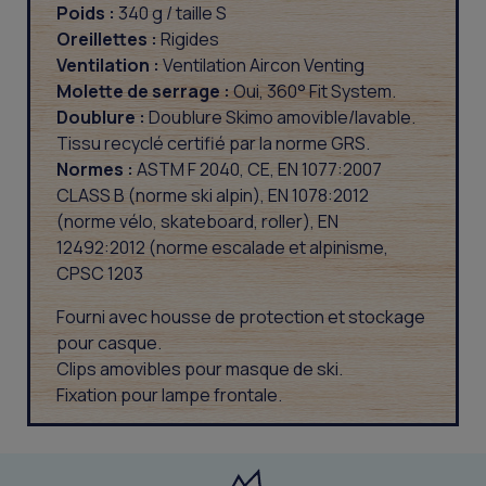
Poids :
340 g / taille S
Oreillettes :
Rigides
Ventilation :
Ventilation Aircon Venting
Molette de serrage :
Oui, 360° Fit System.
Doublure :
Doublure Skimo amovible/lavable.
Tissu recyclé certifié par la norme GRS.
Normes :
ASTM F 2040, CE, EN 1077:2007
CLASS B (norme ski alpin), EN 1078:2012
(norme vélo, skateboard, roller), EN
12492:2012 (norme escalade et alpinisme,
CPSC 1203
Fourni avec housse de protection et stockage
pour casque.
Clips amovibles pour masque de ski.
Fixation pour lampe frontale.