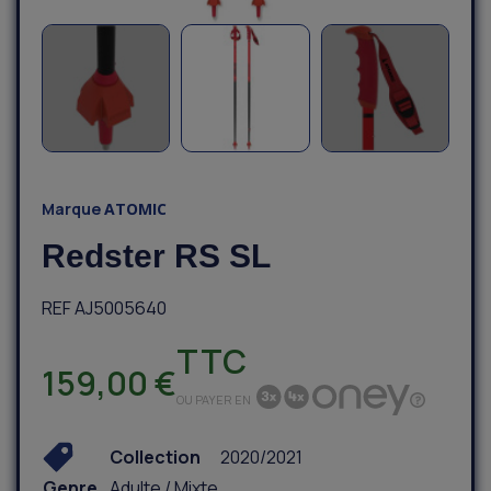
Marque
ATOMIC
Redster RS SL
REF AJ5005640
TTC
159,00 €
OU PAYER EN
Collection
2020/2021
Genre
Adulte / Mixte