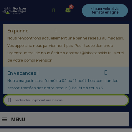
> Louer vélo et via
ferrata en ligne
En panne
Nous rencontrons actuellement une panne réseau au magasin.
Vos appels ne nous parviennent pas. Pour toute demande
urgente, merci de nous écrire à contact@laboiteaskis.fr . Merci
de votre compréhension.
En vacances !
Notre magasin sera fermé du 02 au 17 août. Les commandes
seront traitées dès notre retour :) Bel été à tous <3
MENU