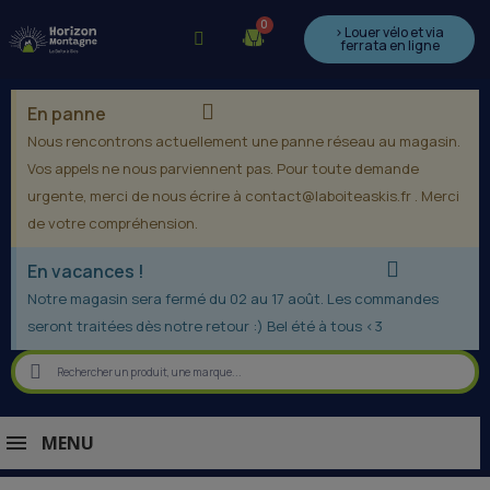
> Louer vélo et via
ferrata en ligne
En panne
Nous rencontrons actuellement une panne réseau au magasin.
Vos appels ne nous parviennent pas. Pour toute demande
urgente, merci de nous écrire à contact@laboiteaskis.fr . Merci
de votre compréhension.
En vacances !
Notre magasin sera fermé du 02 au 17 août. Les commandes
seront traitées dès notre retour :) Bel été à tous <3
MENU